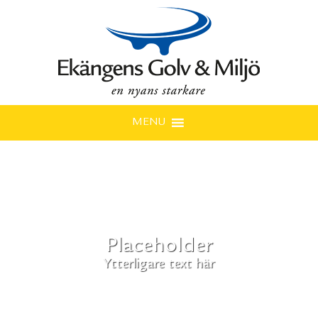
MENU
Placeholder
Ytterligare text här